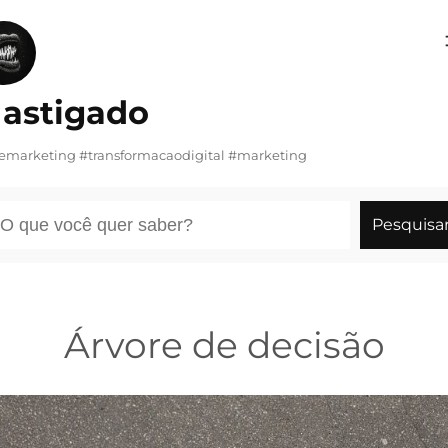
Pular
para
o
astigado
conteúdo
demarketing #transformacaodigital #marketing
esquisar
Pesquisa
Árvore de decisão