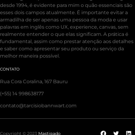
desde 1994, é evidente para mim o quão essenciais são
esses dois campos atualmente. É importante evitar a
armadilha de ser apenas uma pessoa da moda e usar
palavras em inglês como UX, experience, canvas, sem
realmente entender o que elas significam. A prática é
fundamental, assim como prestar atenção aos detalhes
e saber como apresentar seu produto ou serviço da
melhor maneira possível.
CONTATO
Rua Cora Coralina, 167 Bauru
(+55) 14 998638177
contato@tarcisiobannwart.com
Facebook
Twitte
Li
Copyright © 2023
Mastigado