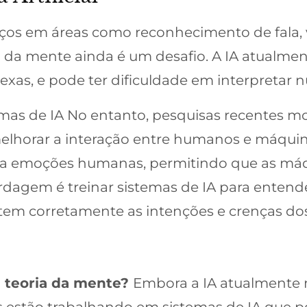
nços em áreas como reconhecimento de fala,
 da mente ainda é um desafio. A IA atualme
xas, e pode ter dificuldade em interpreta
emas de IA No entanto, pesquisas recentes m
 melhorar a interação entre humanos e máqui
r a emoções humanas, permitindo que as máq
dagem é treinar sistemas de IA para entender 
em corretamente as intenções e crenças dos
a teoria da mente?
Embora a IA atualmente 
s estão trabalhando em sistemas de IA que p