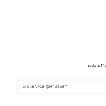
Pular
para
o
conteúdo
Trade & M