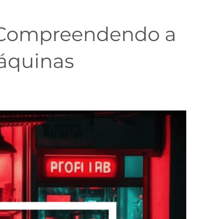
l: Compreendendo a
áquinas