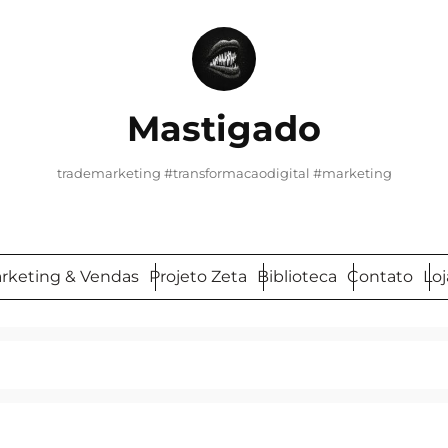
Mastigado
trademarketing #transformacaodigital #marketing
arketing & Vendas
Projeto Zeta
Biblioteca
Contato
Loj
Pesquisar