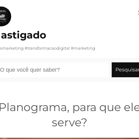
Pular
para
o
astigado
conteúdo
demarketing #transformacaodigital #marketing
esquisar
Pesquisa
Planograma, para que el
serve?