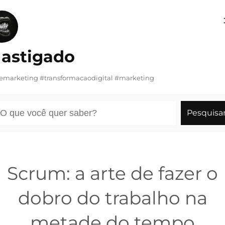
Pular
para
o
astigado
conteúdo
demarketing #transformacaodigital #marketing
esquisar
Pesquisa
Scrum: a arte de fazer o
dobro do trabalho na
metade do tempo