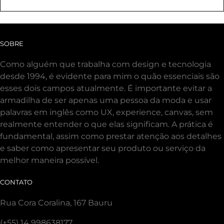
SOBRE
Como alguém que trabalha com design e tecnologia
desde 1994, é evidente para mim o quão essenciais são
esses dois campos atualmente. É importante evitar a
armadilha de ser apenas uma pessoa da moda e usar
palavras em inglês como UX, experience, canvas, sem
realmente entender o que elas significam. A prática é
fundamental, assim como prestar atenção aos detalhes
e saber como apresentar seu produto ou serviço da
melhor maneira possível.
CONTATO
Rua Cora Coralina, 167 Bauru
(+55) 14 998638177