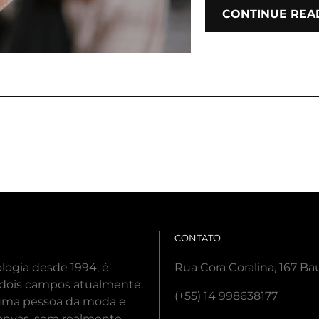
CONTINUE REA
CONTATO
ogia desde 1994, é
Rua Cora Coralina, 167 Ba
 dois campos atualmente.
(+55) 14 998638177
 uma pessoa da moda e
canvas, sem realmente