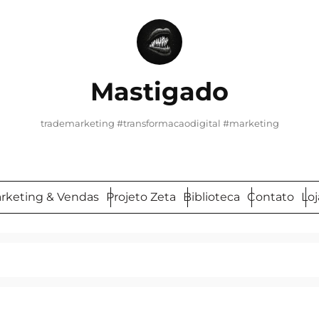
Mastigado
trademarketing #transformacaodigital #marketing
arketing & Vendas
Projeto Zeta
Biblioteca
Contato
Loj
Pesquisar