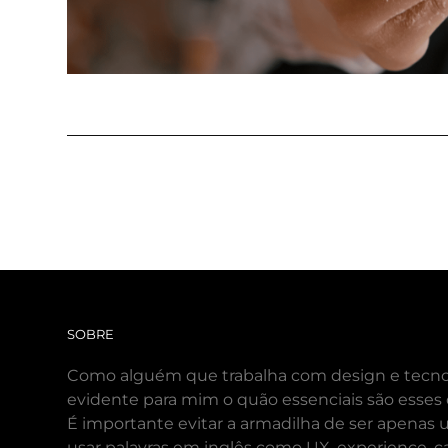
SOBRE
Como alguém que trabalha com design e tecnol
evidente para mim o quão essenciais são esses
É importante evitar a armadilha de ser apenas
usar palavras em inglês como UX, experience, 