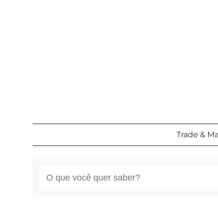
Pular
para
o
conteúdo
Trade & M