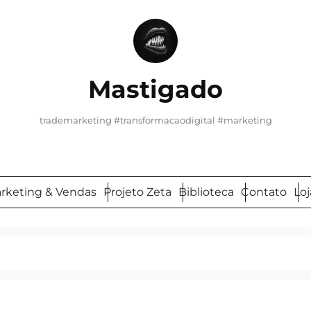
Mastigado
trademarketing #transformacaodigital #marketing
arketing & Vendas
Projeto Zeta
Biblioteca
Contato
Loj
Pesquisar