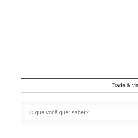
Pular
para
o
conteúdo
Trade & M