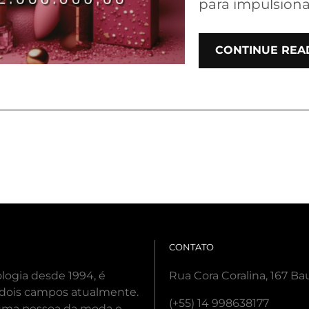
para impulsiona
CONTINUE REA
CONTATO
ogia desde 1994, é
Rua Cora Coralina, 167 Ba
 dois campos atualmente.
(+55) 14 998638177
 uma pessoa da moda e