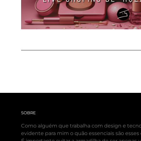
SOBRE
Como alguém que trabalha com design e tecnol
evidente para mim o quão essenciais são esses
É importante evitar a armadilha de ser apenas