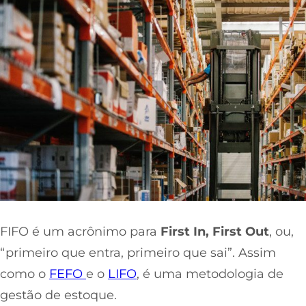
FIFO é um acrônimo para
First In, First Out
, ou,
“primeiro que entra, primeiro que sai”. Assim
como o
FEFO
e o
LIFO
, é uma metodologia de
gestão de estoque.