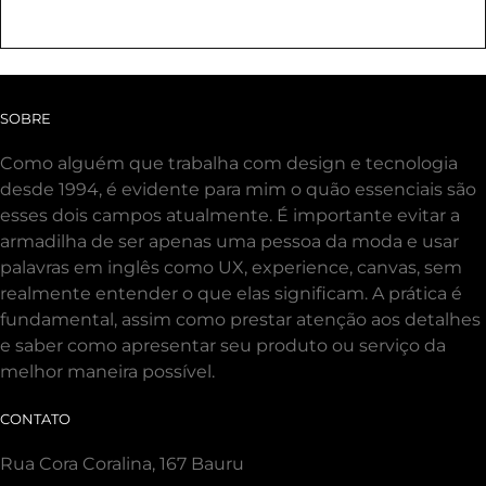
SOBRE
Como alguém que trabalha com design e tecnologia
desde 1994, é evidente para mim o quão essenciais são
esses dois campos atualmente. É importante evitar a
armadilha de ser apenas uma pessoa da moda e usar
palavras em inglês como UX, experience, canvas, sem
realmente entender o que elas significam. A prática é
fundamental, assim como prestar atenção aos detalhes
e saber como apresentar seu produto ou serviço da
melhor maneira possível.
CONTATO
Rua Cora Coralina, 167 Bauru