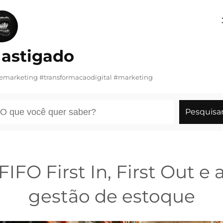
Pular
para
o
astigado
conteúdo
demarketing #transformacaodigital #marketing
esquisar
Pesquisa
FIFO First In, First Out e 
gestão de estoque